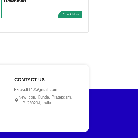
Download
Check Now
CONTACT US
result140@gmail.com
New Icon, Kunda, Pratapgarh,
U.P. 230204, India