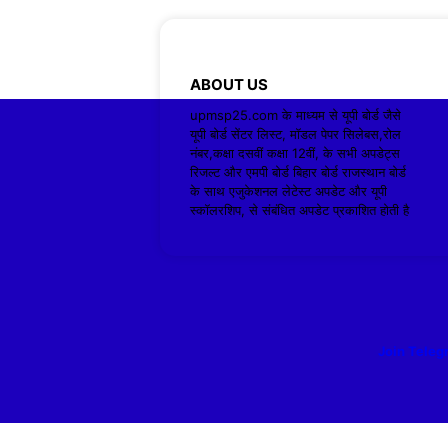
ABOUT US
upmsp25.com के माध्यम से यूपी बोर्ड जैसे
यूपी बोर्ड सेंटर लिस्ट, मॉडल पेपर सिलेबस,रोल
नंबर,कक्षा दसवीं कक्षा 12वीं, के सभी अपडेट्स
रिजल्ट और एमपी बोर्ड बिहार बोर्ड राजस्थान बोर्ड
के साथ एजुकेशनल लेटेस्ट अपडेट और यूपी
स्कॉलरशिप, से संबंधित अपडेट प्रकाशित होती है
Join Teleg