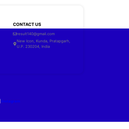
CONTACT US
result140@gmail.com
New Icon, Kunda, Pratapgarh,
U.P. 230204, India
|
Instagram