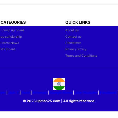
CATEGORIES
QUICK LINKS
upmsp up board
About Us
up scholarship
Contact us
Latest News
Disclaimer
MP Board
Privacy Policy
Terms and Conditions
ram
|
Join X
|
Feed
|
Sitemap
|
Google News
|
Join Youtube
|
Facebook
© 2025 upmsp25.com | All rights reserved.