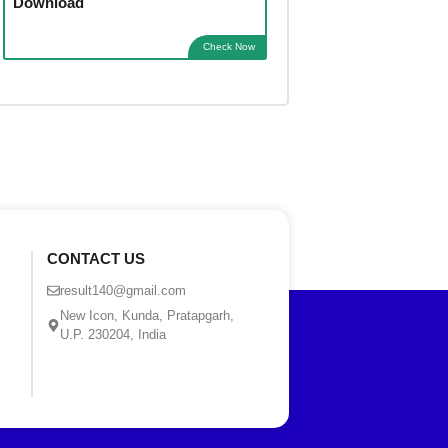
Download
Check Now
CONTACT US
result140@gmail.com
New Icon, Kunda, Pratapgarh,
U.P. 230204, India