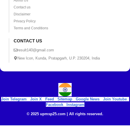
About Us
Contact us
Disclaimer
Privacy Policy
Terms and Conditions
CONTACT US
result140@gmail.com
New Icon, Kunda, Pratapgarh, U.P. 230204, India
Join Telegram
|
Join X
|
Feed
|
Sitemap
|
Google News
|
Join Youtube
|
Facebook
|
Instagram
© 2025 upmsp25.com | All rights reserved.