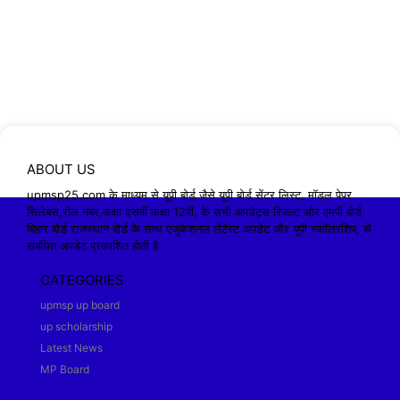
ABOUT US
upmsp25.com के माध्यम से यूपी बोर्ड जैसे यूपी बोर्ड सेंटर लिस्ट, मॉडल पेपर
सिलेबस,रोल नंबर,कक्षा दसवीं कक्षा 12वीं, के सभी अपडेट्स रिजल्ट और एमपी बोर्ड
बिहार बोर्ड राजस्थान बोर्ड के साथ एजुकेशनल लेटेस्ट अपडेट और यूपी स्कॉलरशिप, से
संबंधित अपडेट प्रकाशित होती है
CATEGORIES
upmsp up board
up scholarship
Latest News
MP Board