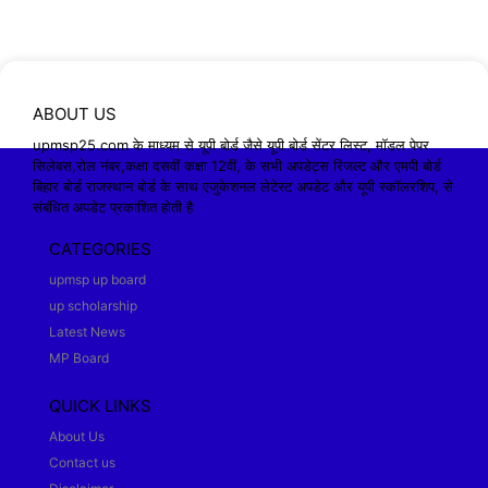
ABOUT US
upmsp25.com के माध्यम से यूपी बोर्ड जैसे यूपी बोर्ड सेंटर लिस्ट, मॉडल पेपर
सिलेबस,रोल नंबर,कक्षा दसवीं कक्षा 12वीं, के सभी अपडेट्स रिजल्ट और एमपी बोर्ड
बिहार बोर्ड राजस्थान बोर्ड के साथ एजुकेशनल लेटेस्ट अपडेट और यूपी स्कॉलरशिप, से
संबंधित अपडेट प्रकाशित होती है
CATEGORIES
upmsp up board
up scholarship
Latest News
MP Board
QUICK LINKS
About Us
Contact us