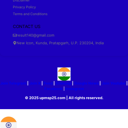
Disclaimer
Privacy Policy
Terms and Conditions
CONTACT US
result140@gmail.com
New Icon, Kunda, Pratapgarh, U.P. 230204, India
Join Telegram
|
Join X
|
Feed
|
Sitemap
|
Google News
|
Join Youtube
|
Facebook
|
Instagram
© 2025 upmsp25.com | All rights reserved.