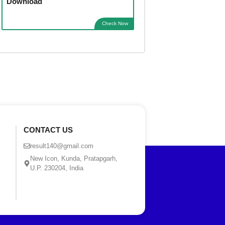
Download
Check Now
CONTACT US
result140@gmail.com
New Icon, Kunda, Pratapgarh,
U.P. 230204, India