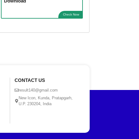
Download
Check Now
CONTACT US
result140@gmail.com
New Icon, Kunda, Pratapgarh,
U.P. 230204, India