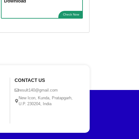
Download
Check Now
CONTACT US
result140@gmail.com
New Icon, Kunda, Pratapgarh,
U.P. 230204, India