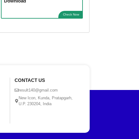
Download
Check Now
CONTACT US
result140@gmail.com
New Icon, Kunda, Pratapgarh,
U.P. 230204, India