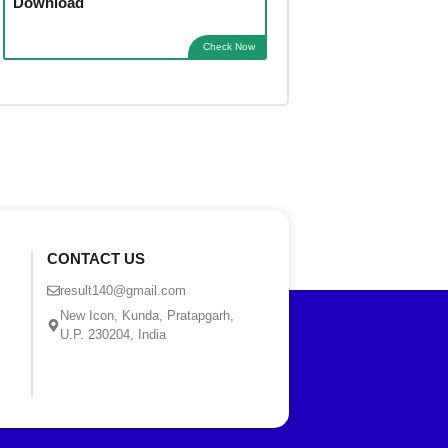
Download
Check Now
CONTACT US
result140@gmail.com
New Icon, Kunda, Pratapgarh,
U.P. 230204, India