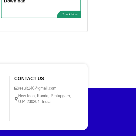
Download
Check Now
CONTACT US
result140@gmail.com
New Icon, Kunda, Pratapgarh,
U.P. 230204, India