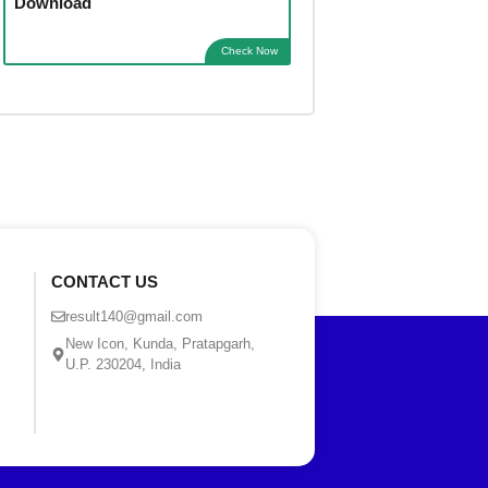
Download
Check Now
CONTACT US
result140@gmail.com
New Icon, Kunda, Pratapgarh,
U.P. 230204, India