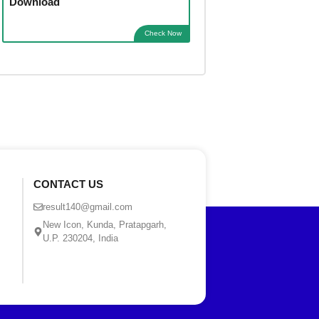
Download
Check Now
CONTACT US
result140@gmail.com
New Icon, Kunda, Pratapgarh,
U.P. 230204, India