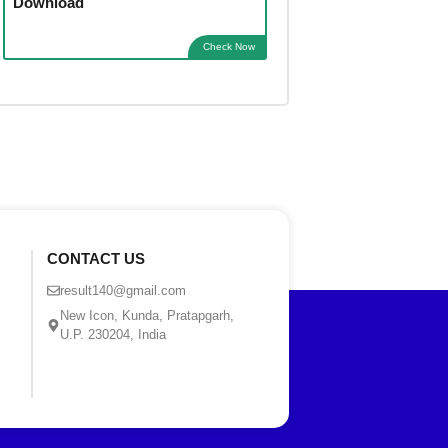
Download
Check Now
CONTACT US
result140@gmail.com
New Icon, Kunda, Pratapgarh,
U.P. 230204, India