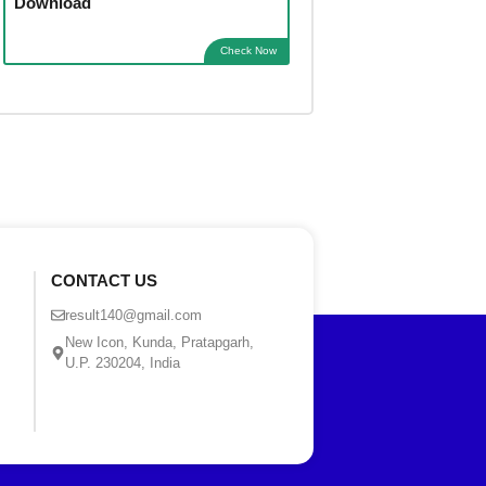
Download
Check Now
CONTACT US
result140@gmail.com
New Icon, Kunda, Pratapgarh,
U.P. 230204, India