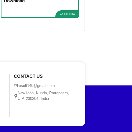
Download
Check Now
CONTACT US
result140@gmail.com
New Icon, Kunda, Pratapgarh,
U.P. 230204, India