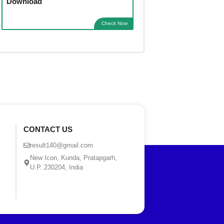
Download
Check Now
CONTACT US
result140@gmail.com
New Icon, Kunda, Pratapgarh,
U.P. 230204, India