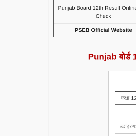
Punjab Board 12th Result Onlin
Check
PSEB Official Website
Punjab बोर्ड 1