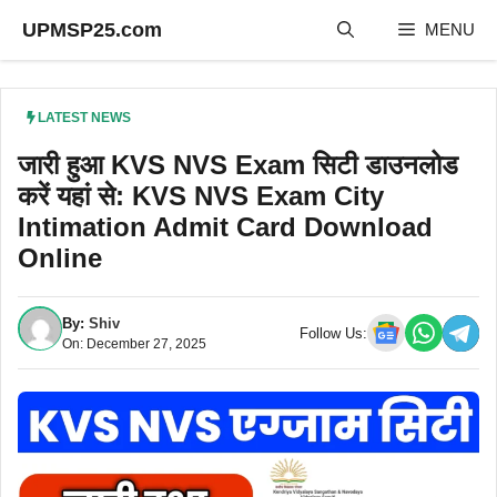
Skip
UPMSP25.com
MENU
to
content
LATEST NEWS
जारी हुआ KVS NVS Exam सिटी डाउनलोड
करें यहां से: KVS NVS Exam City
Intimation Admit Card Download
Online
By:
Shiv
Follow Us:
On: December 27, 2025