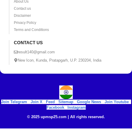
About Us
Contact us
Disclaimer
Privacy Policy
Terms and Conditions
CONTACT US
result140@gmail.com
New Icon, Kunda, Pratapgarh, U.P. 230204, India
Join Telegram
|
Join X
|
Feed
|
Sitemap
|
Google News
|
Join Youtube
|
Facebook
|
Instagram
© 2025 upmsp25.com | All rights reserved.